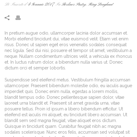
Di
Inserito il
4 Gennaio 2017
In
Berliner Pastry
,
Ring Doughnut
In pretium augue odio, ullamcorper lacinia dolor accumsan et.
Morbi eleifend tincidunt dui, vitae euismod velit. Etiam vel enim
risus. Donec ut sapien eget eros venenatis sodales consequat
nec ligula. Sed dui nisi, posuere et tempor sit amet, vestibulum a
neque. Nullam condimentum ultrices velit, a vehicula ex rhoncus
et. In luctus rutrum dolor, a bibendum nulla varius ut. Donec
dictum orci et semper lobortis.
Suspendisse sed eleifend metus. Vestibulum fringilla accumsan
ullamcorper. Praesent bibendum molestie odio, eu iaculis augue
imperdiet quis. Donec enim nulla, egestas a lorem mollis,
blandit tempus odio. Donec pellentesque sapien dolor, vitae
laoreet urna blandit et. Praesent sit amet gravida urna, vitae
posuere tellus. Proin id ipsum a libero bibendum efficitur. Ut
eleifend est iaculis mi aliquet, eu tincidunt libero accumsan. Ut
blandit sem sed magna feugiat, vitae aliquet eros dictum.
Quisque in tincidunt quam. Curabitur feugiat nibh ac magna
sodales scelerisque. Nunc eros felis, accumsan sed volutpat sit