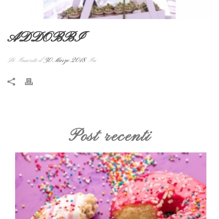
ADDOBBI
Di
Inserito il
30 Marzo 2018
In
Post recenti