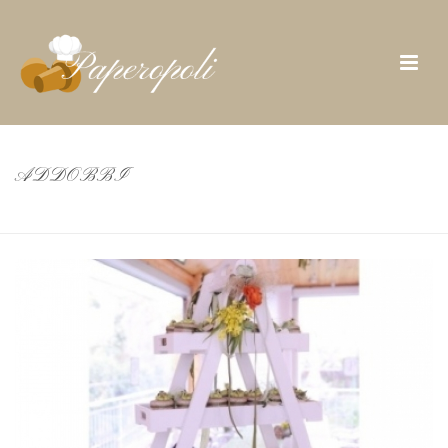
ADDOBBI
INIZIO
/
PHOTO ALBUM
/ ADDOBBI