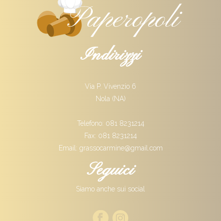
Indirizzi
Via P. Vivenzio 6
Nola (NA)
Telefono: 081 8231214
Fax: 081 8231214
Email: grassocarmine@gmail.com
Seguici
Siamo anche sui social