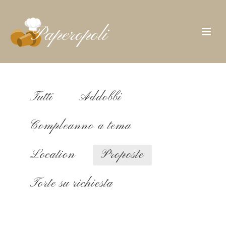
Tutti
Addobbi
Compleanno a tema
Location
Proposte
Torte su richiesta